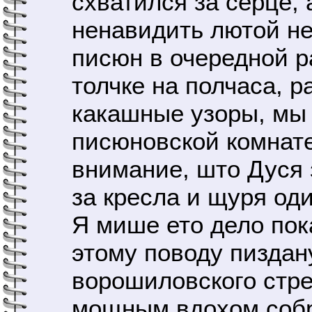
схватился за серце, 
ненавидить лютой не
писюн в очередной р
толчке на полчаса, 
какашные узоры, мы 
писюновской комнате
внимание, што Дуся 
за кресла и щуря оди
Я мише ето дело пока
этому поводу пиздану
ворошиловского стре
мощным вдохом собр