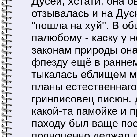
Дусей, хстати, она 
отзывалась и на Дусю
"пошла на хуй". В о
палюбому - каску у н
законам природы он
фпезду ещё в раннем
тыкалась еблищем ма
планы естественнаг
гринписовец писюн.
какой-та памойке и п
паходу был ваще пос
полноценно держал л