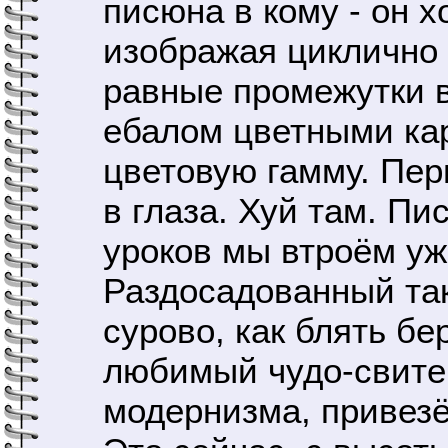
писюна в кому - он х
изображая циклично 
равные промежутки в
ебалом цветными ка
цветовую гамму. Пер
в глаза. Хуй там. П
уроков мы втроём уж
Раздосадованный та
сурово, как блять бе
любимый чудо-свитер
модернизма, привезё