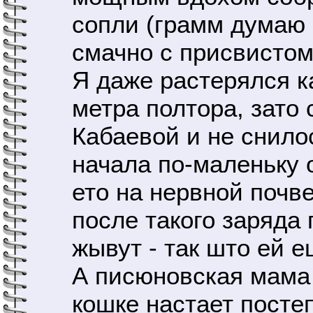
сопли (грамм думаю 
смачно с присвистом
Я даже растерялся ка
метра полтора, зато
Кабаевой и не снило
начала по-маленьку 
ето на нервной почв
после такого заряда 
жывут - так што ей е
А писюновская мама
кошке настает посте