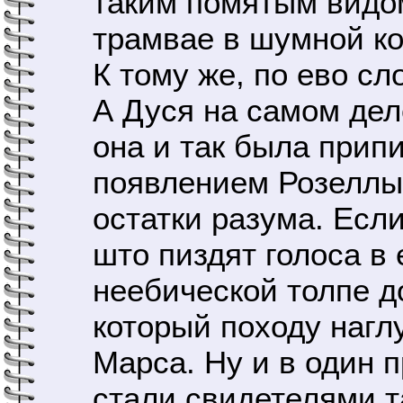
таким помятым видом
трамвае в шумной к
К тому же, по ево с
А Дуся на самом дел
она и так была припи
появлением Розеллы 
остатки разума. Есл
што пиздят голоса в 
неебической толпе д
который походу нагл
Марса. Ну и в один 
стали свидетелями т