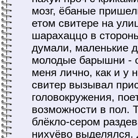
мозг, ёбаные пришел
етом свитере на ули
шарахаццо в стороны
думали, маленькие д
молодые барышни - 
меня лично, как и у
свитер вызывал при
головокружения, пое
возможности в пол. Т
блёкло-сером разде
нихуёво выделялся. 