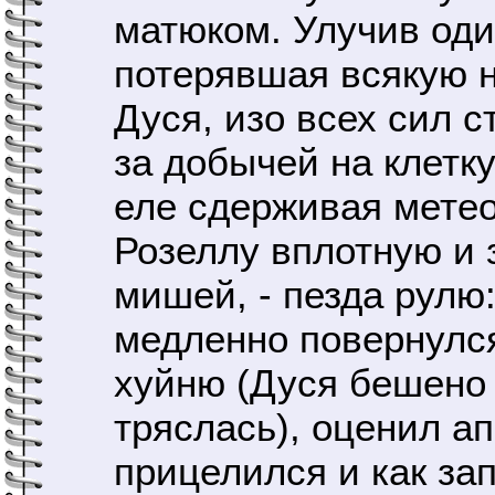
матюком. Улучив оди
потерявшая всякую н
Дуся, изо всех сил с
за добычей на клетк
еле сдерживая метео
Розеллу вплотную и 
мишей, - пезда рулю
медленно повернулся
хуйню (Дуся бешено
тряслась), оценил а
прицелился и как за