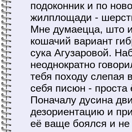
подоконник и по ново
жилплощади - шерсть
Мне думаецца, што 
кошачий вариант ги
сука Агузаровой. На
неоднократно говорил
тебя походу слепая в
себя писюн - проста 
Поначалу дусина дв
дезориентацию и при
её ваще боялся и не