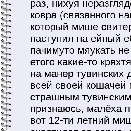
раз, нихуя неразгля
ковра (связанного н
который мише свите
наступил на ейный е
пачимуто мяукать не
етого какие-то крях
на манер тувинских 
всей своей кошачей 
страшным тувинским 
признаюсь, малёха п
вот 12-ти летний ми