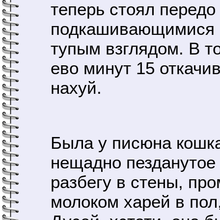
теперь стоял передо
подкашивающимися н
тупым взглядом. В то
ево минут 15 откачи
нахуй.
Была у писюна кошка
нещадно пезданутое
разбегу в стены, пр
молоком харей в пол