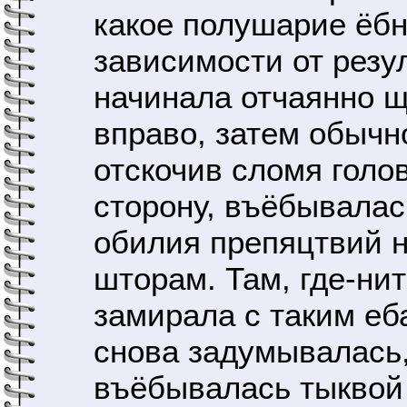
какое полушарие ёбне
зависимости от резу
начинала отчаянно 
вправо, затем обычн
отскочив сломя голо
сторону, въёбывалась
обилия препяцтвий 
шторам. Там, где-нит
замирала с таким ебал
снова задумывалась,
въёбывалась тыквой 