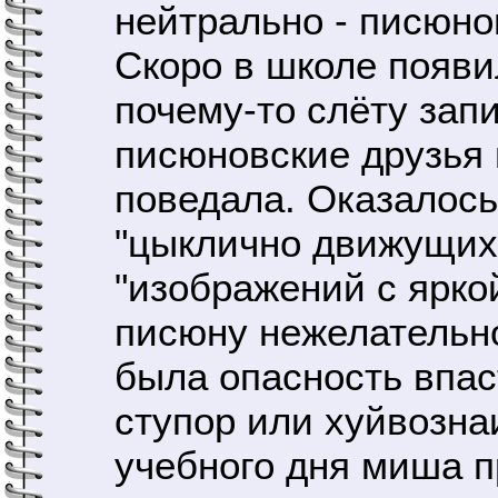
нейтрально - писюно
Скоро в школе появи
почему-то слёту зап
писюновские друзья 
поведала. Оказалось
"цыклично движущихс
"изображений с ярко
писюну нежелательно
была опасность впас
ступор или хуйвознаи
учебного дня миша п