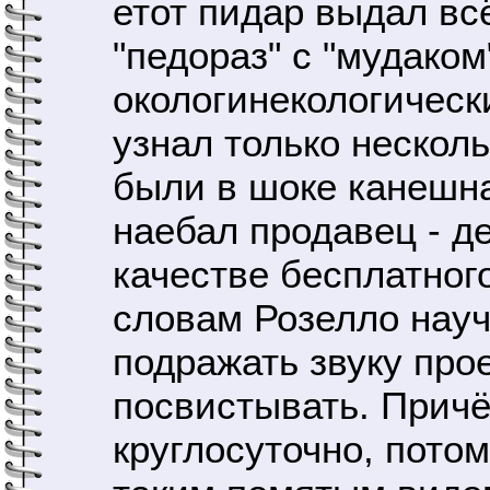
етот пидар выдал всё 
"педораз" с "мудаком
окологинекологическ
узнал только нескол
были в шоке канешна
наебал продавец - д
качестве бесплатно
словам Розелло науч
подражать звуку про
посвистывать. Причё
круглосуточно, пото