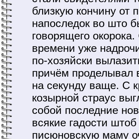
близкую кончину от 
напоследок во што б
говорящего окорока.
времени уже надрочи
по-хозяйски вылазит
причём проделывал в
на секунду ваще. С 
козырной страус выг
собой последние нов
всякие гадости штоб
писюновскую маму 