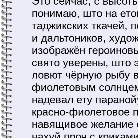
Это сейчас, с высоты
понимаю, што на ет
таджикских ткачей, 
и дальтоников, худ
изображён героиновы
свято уверены, што 
ловют чёрную рыбу 
фиолетовым солнцем.
надевал ету параной
красно-фиолетовое п
навящивое желание о
нахуй проч с криками