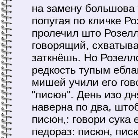
на замену большова 
попугая по кличке Р
пролечил што Розелл
говорящий, схватывае
заткнёшь. Но Розелл
редкость тупым ебла
мишей учили его гов
"писюн". День изо д
наверна по два, штоб
писюн,: говори сука 
педораз: писюн, писю