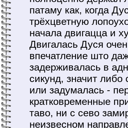
патаму как, когда Ду
трёхцветную лопоухо
начала двигацца и х
Двигалась Дуся очен
впечатление што даж
задерживалась в ад
сикунд, значит либо 
или задумалась - пе
кратковременные при
таво, ни с сево зам
неизвесном направл