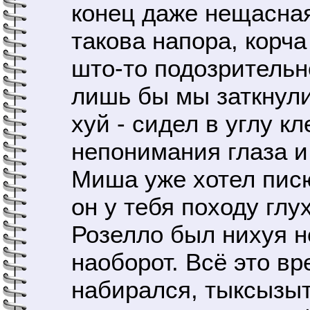
конец даже нещасная
такова напора, корча
што-то подозритель
лишь бы мы заткнули
хуй - сидел в углу к
непонимания глаза и
Миша уже хотел писю
он у тебя походу глу
Розелло был нихуя н
наоборот. Всё это в
набирался, тыксызыт